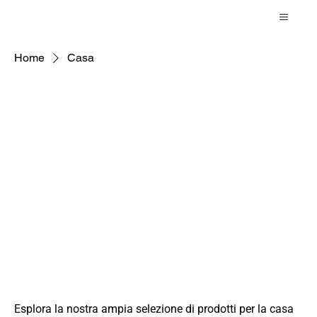
Home
Casa
Casa stock di
liquidazione:
inventario
all'ingrosso e
eccedenze di
magazzino in vendita
Esplora la nostra ampia selezione di prodotti per la casa